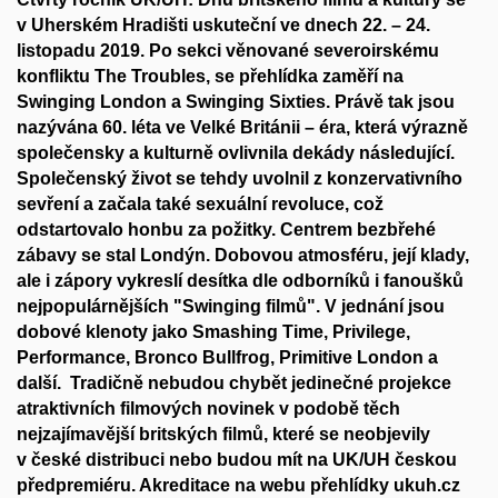
v Uherském Hradišti uskuteční ve dnech 22. – 24.
listopadu 2019. Po sekci věnované severoirskému
konfliktu The Troubles, se přehlídka zaměří na
Swinging London a Swinging Sixties. Právě tak jsou
nazývána 60. léta ve Velké Británii – éra, která výrazně
společensky a kulturně ovlivnila dekády následující.
Společenský život se tehdy uvolnil z konzervativního
sevření a začala také sexuální revoluce, což
odstartovalo honbu za požitky. Centrem bezbřehé
zábavy se stal Londýn. Dobovou atmosféru, její klady,
ale i zápory vykreslí desítka dle odborníků i fanoušků
nejpopulárnějších "Swinging filmů". V jednání jsou
dobové klenoty jako Smashing Time, Privilege,
Performance, Bronco Bullfrog, Primitive London a
další. Tradičně nebudou chybět jedinečné projekce
atraktivních filmových novinek v podobě těch
nejzajímavější britských filmů, které se neobjevily
v české distribuci nebo budou mít na UK/UH českou
předpremiéru. Akreditace na webu přehlídky ukuh.cz