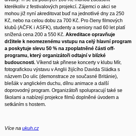
kterékoliv z festivalových projekcí. Zájemci o akci se
mohou již nyní akreditovat buď na jednotlivé dny za 250
Kč, nebo na celou dobu za 700 Kč. Pro členy filmových
klubů (AČFK i ASFK), studenty a seniory nad 60 let platí
snížená cena 200 a 550 Kč.
Akreditace opravňuje
držitele k neomezenému vstupu na celý hlavní program
a poskytuje slevu 50 % na zpoplatněné části off-
programu, který organizátoři odtajní v blízké
budoucnosti.
Víkend tak přinese koncerty v klubu Mír,
fotografickou výstavu v Anglii žijícího Davida Sládka s
názvem Do ulic (demonstrace ze současné Británie),
blešák v anglickém duchu, dílnu animace a další
doprovodný program. Organizátoři spolupracují také se
školami a nabízejí projekce filmů doplněné úvodem a
setkáním s hostem.
Více na
ukuh.cz