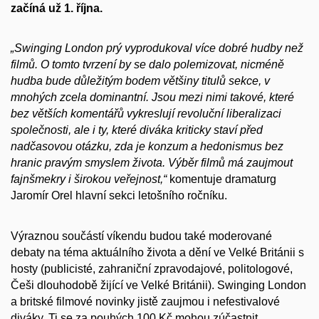
začíná už 1. října.
„Swinging London prý vyprodukoval více dobré hudby než
filmů. O tomto tvrzení by se dalo polemizovat, nicméně
hudba bude důležitým bodem většiny titulů sekce, v
mnohých zcela dominantní. Jsou mezi nimi takové, které
bez větších komentářů vykreslují revoluční liberalizaci
společnosti, ale i ty, které diváka kriticky staví před
nadčasovou otázku, zda je konzum a hedonismus bez
hranic pravým smyslem života. Výběr filmů má zaujmout
fajnšmekry i širokou veřejnost,“
komentuje dramaturg
Jaromír Orel hlavní sekci letošního ročníku.
Výraznou součástí víkendu budou také moderované
debaty na téma aktuálního života a dění ve Velké Británii s
hosty (publicisté, zahraniční zpravodajové, politologové,
Češi dlouhodobě žijící ve Velké Británii). Swinging London
a britské filmové novinky jistě zaujmou i nefestivalové
diváky. Ti se za pouhých 100 Kč mohou zúčastnit