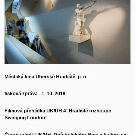
Městská kina Uherské Hradiště, p. o.
tisková zpráva - 1. 10. 2019
Filmová přehlídka UK/UH 4: Hradiště rozhoupe
Swinging London!
Čtvrtý ročník UK/UH: Dnů britského filmu a kultury se