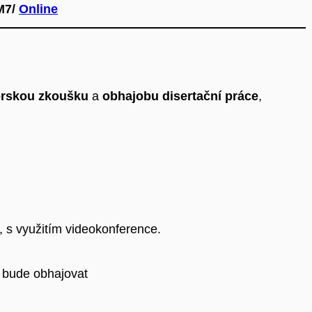
M7/
Online
torskou zkoušku
a
obhajobu disertační práce
,
s využitím videokonference.
ě
bude obhajovat