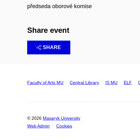
předseda oborové komise
Share event
SHARE
Faculty of Arts MU
Central Library
IS MU
ELF
© 2026
Masaryk University
Web Admin
Cookies