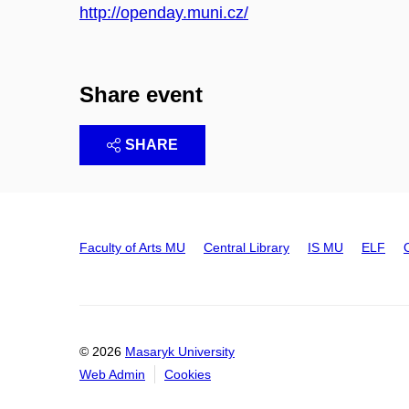
http://openday.muni.cz/
Share event
SHARE
Faculty of Arts MU
Central Library
IS MU
ELF
© 2026
Masaryk University
Web Admin
Cookies