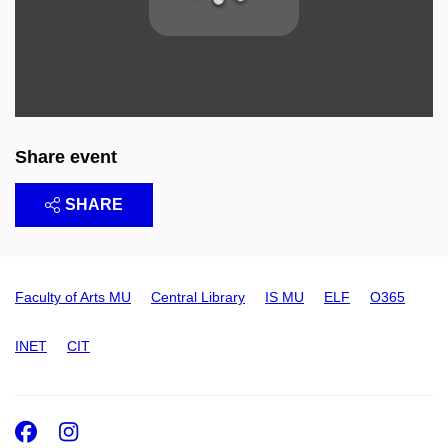
Share event
SHARE
Faculty of Arts MU
Central Library
IS MU
ELF
O365
INET
CIT
Facebook
Instagram