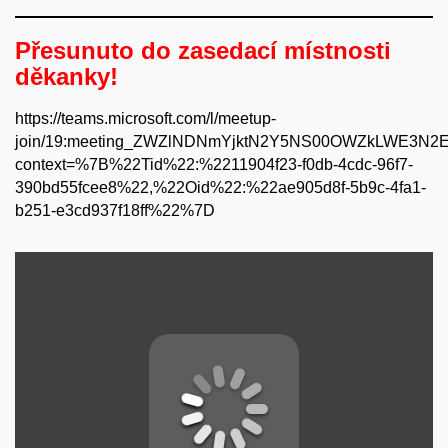
Přesunuto do zasedací místnosti
děkanky!
https://teams.microsoft.com/l/meetup-
join/19:meeting_ZWZlNDNmYjktN2Y5NS00OWZkLWE3N2
context=%7B%22Tid%22:%2211904f23-f0db-4cdc-96f7-
390bd55fcee8%22,%22Oid%22:%22ae905d8f-5b9c-4fa1-
b251-e3cd937f18ff%22%7D