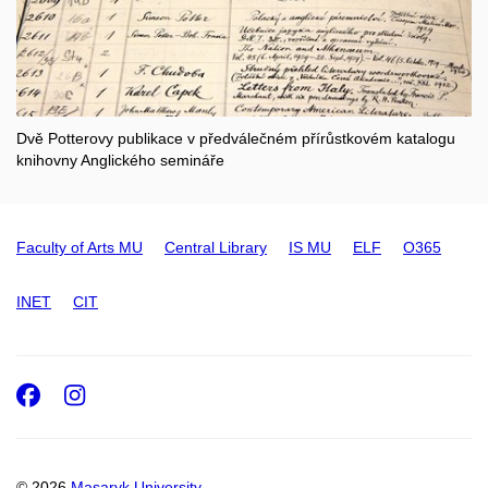
Dvě Potterovy publikace v předválečném přírůstkovém katalogu
knihovny Anglického semináře
Faculty of Arts MU
Central Library
IS MU
ELF
O365
INET
CIT
Facebook
Instagram
© 2026
Masaryk University