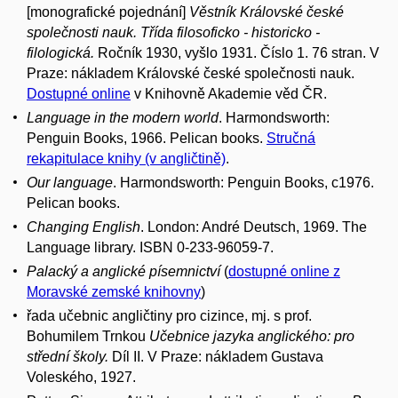
[monografické pojednání]
Věstník Královské české
společnosti nauk. Třída filosoficko - historicko -
filologická.
Ročník 1930, vyšlo 1931. Číslo 1. 76 stran. V
Praze: nákladem Královské české společnosti nauk.
Dostupné online
v Knihovně Akademie věd ČR.
Language in the modern world
. Harmondsworth:
Penguin Books, 1966. Pelican books.
Stručná
rekapitulace knihy (v angličtině)
.
Our language
. Harmondsworth: Penguin Books, c1976.
Pelican books.
Changing English
. London: André Deutsch, 1969. The
Language library. ISBN 0-233-96059-7.
Palacký a anglické písemnictví
(
dostupné online z
Moravské zemské knihovny
)
řada učebnic angličtiny pro cizince, mj. s prof.
Bohumilem Trnkou
Učebnice jazyka anglického: pro
střední školy.
Díl II. V Praze: nákladem Gustava
Voleského, 1927.