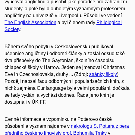
vyučoval angličtinu a působil jako poradce pro zahraniční
studenty, a poté byl dlouholetým významným profesorem
angličtiny na univerzitě v Liverpoolu. Působil ve vedení
The English Association
a byl členem rady
Philological
Society
.
Během svého pobytu v Československu publikoval
učebnice angličtiny i odborné články a zaslal odsud také
dva příspěvky do The Gaytonian, školního časopisu
chlapecké školy v Harrow. Jeden se jmenoval Christmas
Eve in Czechoslovakia, druhý ... (Zdroj:
stránky školy
).
Později napsal řadu odborných i popularizačních knih, z
nichž zejména Our language byla velmi populární, dočkala
se řady vydání a vychází dodnes. Řada jeho knih je
dostupná i v ÚK FF.
Cenné informace a vzpomínku na Potterovo české
působení a význam najdeme v
nekrologu S. Pottera z pera
předního českého lingvisty prof. Bohumila Trnky
v