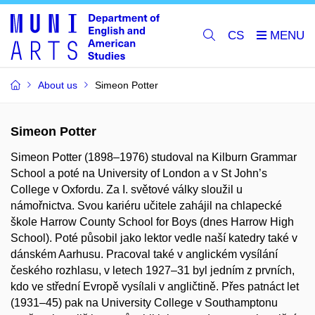
CS
About us
Simeon Potter
Simeon Potter
Simeon Potter (1898–1976) studoval na Kilburn Grammar
School a poté na University of London a v St John’s
College v Oxfordu. Za I. světové války sloužil u
námořnictva. Svou kariéru učitele zahájil na chlapecké
škole Harrow County School for Boys (dnes Harrow High
School). Poté působil jako lektor vedle naší katedry také v
dánském Aarhusu. Pracoval také v anglickém vysílání
českého rozhlasu, v letech 1927–31 byl jedním z prvních,
kdo ve střední Evropě vysílali v angličtině. Přes patnáct let
(1931–45) pak na University College v Southamptonu