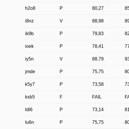
h2o8
P
80,27
8
i8nz
V
88,98
8
ik9b
P
79,83
8
ioek
P
78,41
7
iy5n
V
88,79
9
jmde
P
75,75
8
k5y7
P
73,58
7
kxb5
F
FAIL
F
ldl6
P
73,14
8
lu6n
P
75,75
8