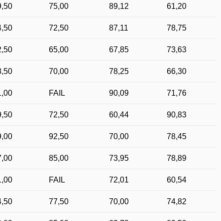
9,50
75,00
89,12
61,20
4,50
72,50
87,11
78,75
2,50
65,00
67,85
73,63
8,50
70,00
78,25
66,30
1,00
FAIL
90,09
71,76
9,50
72,50
60,44
90,83
9,00
92,50
70,00
78,45
7,00
85,00
73,95
78,89
1,00
FAIL
72,01
60,54
4,50
77,50
70,00
74,82