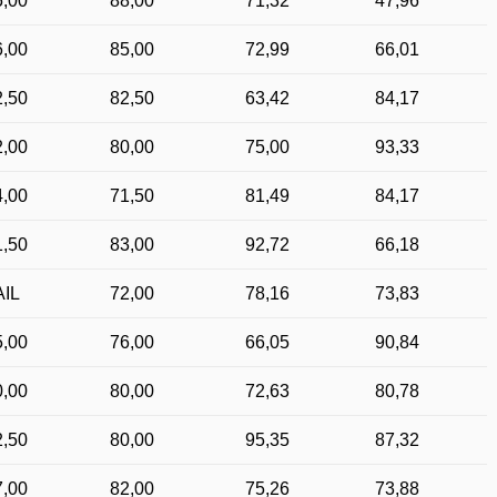
5,00
88,00
71,32
47,96
6,00
85,00
72,99
66,01
2,50
82,50
63,42
84,17
2,00
80,00
75,00
93,33
4,00
71,50
81,49
84,17
1,50
83,00
92,72
66,18
AIL
72,00
78,16
73,83
5,00
76,00
66,05
90,84
0,00
80,00
72,63
80,78
2,50
80,00
95,35
87,32
7,00
82,00
75,26
73,88