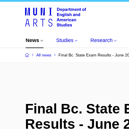
News
Studies
Research
All news
Final Bc. State Exam Results - June 2
Final Bc. State
Results - June 