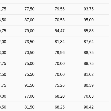
1,75
77,50
79,56
93,75
6,50
87,00
70,53
95,00
9,75
79,00
54,47
85,83
2,00
73,50
81,84
87,64
3,00
70,50
79,56
88,75
7,75
75,00
70,00
88,75
2,50
75,50
70,00
81,62
4,75
91,50
75,26
80,39
3,00
77,00
68,20
70,83
8,50
81,50
68,25
90,42