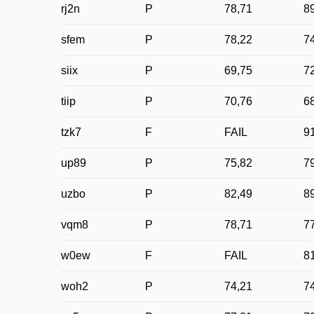
rj2n
P
78,71
8
sfem
P
78,22
7
siix
P
69,75
7
tiip
P
70,76
6
tzk7
F
FAIL
9
up89
P
75,82
7
uzbo
P
82,49
8
vqm8
P
78,71
7
w0ew
F
FAIL
8
woh2
P
74,21
7