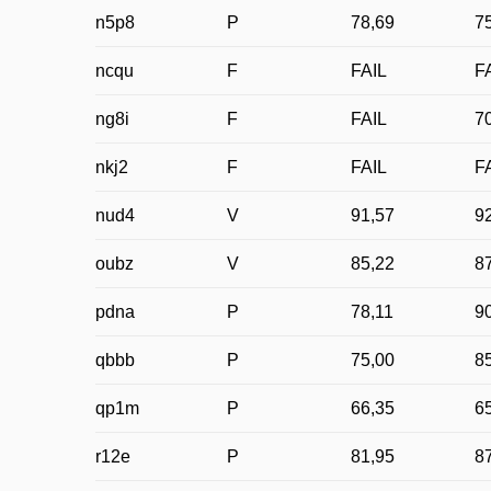
n5p8
P
78,69
7
ncqu
F
FAIL
F
ng8i
F
FAIL
7
nkj2
F
FAIL
F
nud4
V
91,57
9
oubz
V
85,22
8
pdna
P
78,11
9
qbbb
P
75,00
8
qp1m
P
66,35
6
r12e
P
81,95
8