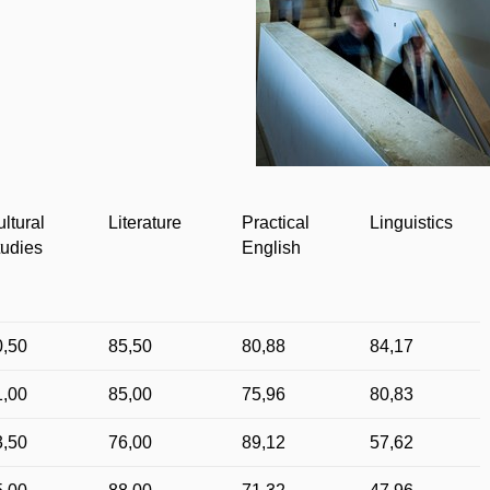
ltural
Literature
Practical
Linguistics
tudies
English
0,50
85,50
80,88
84,17
1,00
85,00
75,96
80,83
3,50
76,00
89,12
57,62