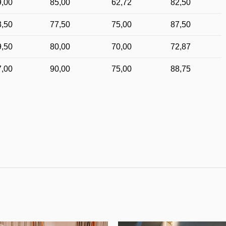
9,00
85,00
62,72
82,50
3,50
77,50
75,00
87,50
9,50
80,00
70,00
72,87
7,00
90,00
75,00
88,75